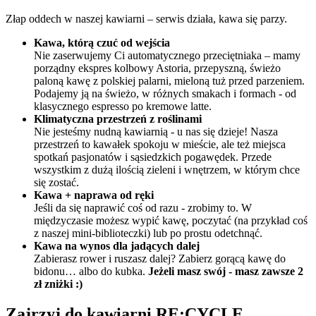
Złap oddech w naszej kawiarni – serwis działa, kawa się parzy.
Kawa, którą czuć od wejścia​​​
Nie zaserwujemy Ci automatycznego przeciętniaka – mamy
porządny ekspres kolbowy Astoria, przepyszną, świeżo
paloną kawę z polskiej palarni, mieloną tuż przed parzeniem.
Podajemy ją na świeżo, w różnych smakach i formach - od
klasycznego espresso po kremowe latte.
Klimatyczna przestrzeń z roślinami​​​
Nie jesteśmy nudną kawiarnią - u nas się dzieje! Nasza
przestrzeń to kawałek spokoju w mieście, ale też miejsca
spotkań pasjonatów i sąsiedzkich pogawędek. Przede
wszystkim z dużą ilością zieleni i wnętrzem, w którym chce
się zostać.
Kawa + naprawa od ręki
Jeśli da się naprawić coś od razu - zrobimy to. W
międzyczasie możesz wypić kawę, poczytać (na przykład coś
z naszej mini-biblioteczki) lub po prostu odetchnąć.
Kawa na wynos dla jadących dalej
Zabierasz rower i ruszasz dalej? Zabierz gorącą kawę do
bidonu… albo do kubka.
Jeżeli masz swój - masz zawsze 2
zł zniżki :)
Zajrzyj do kawiarni RE:CYCLE